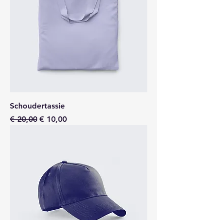
Schoudertassie
Normale prijs
Verkoopprijs
€ 20,00
€ 10,00