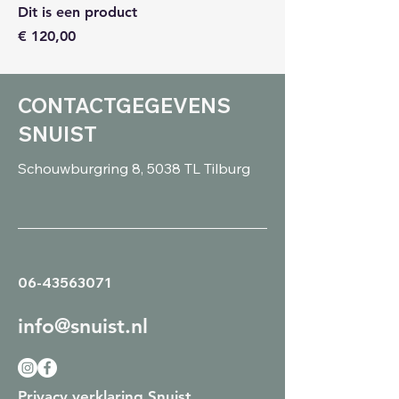
Dit is een product
Prijs
€ 120,00
CONTACTGEGEVENS
SNUIST
Schouwburgring 8, 5038 TL Tilburg
06-43563071
info@snuist.nl
Privacy verklaring Snuist