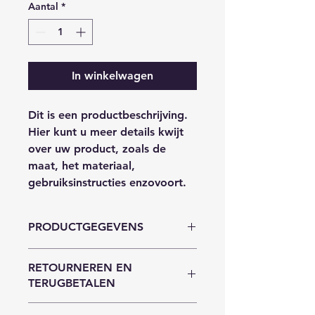
Aantal
*
In winkelwagen
Dit is een productbeschrijving. 
Hier kunt u meer details kwijt 
over uw product, zoals de 
maat, het materiaal, 
gebruiksinstructies enzovoort.
PRODUCTGEGEVENS
Dit is ruimte voor 
RETOURNEREN EN
productgegevens. Hier kunt u meer 
TERUGBETALEN
gegevens kwijt over uw product, 
zoals de maat, het materiaal, 
Hier komen regels te staan over 
gebruiksinstructies enzovoort. U 