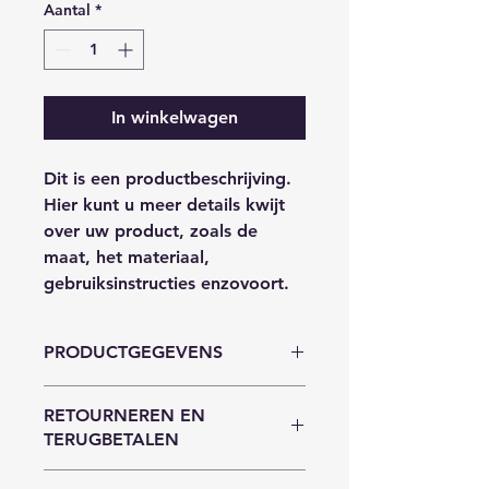
Aantal
*
In winkelwagen
Dit is een productbeschrijving. 
Hier kunt u meer details kwijt 
over uw product, zoals de 
maat, het materiaal, 
gebruiksinstructies enzovoort.
PRODUCTGEGEVENS
Dit is ruimte voor 
RETOURNEREN EN
productgegevens. Hier kunt u meer 
TERUGBETALEN
gegevens kwijt over uw product, 
zoals de maat, het materiaal, 
Hier komen regels te staan over 
gebruiksinstructies enzovoort. U 