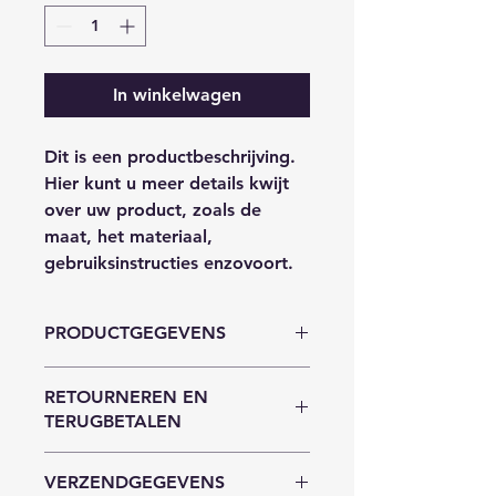
In winkelwagen
Dit is een productbeschrijving. 
Hier kunt u meer details kwijt 
over uw product, zoals de 
maat, het materiaal, 
gebruiksinstructies enzovoort.
PRODUCTGEGEVENS
Dit is ruimte voor 
RETOURNEREN EN
productgegevens. Hier kunt u meer 
TERUGBETALEN
gegevens kwijt over uw product, 
zoals de maat, het materiaal, 
Hier komen regels te staan over 
gebruiksinstructies enzovoort. U 
VERZENDGEGEVENS
retourneren en terugbetalen. U 
kunt er ook schrijven waarom dit 